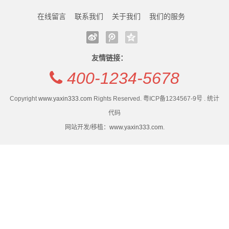
蔽
装“美颜”过度与实物不符
保障服务送到田间地头
在线留言
联系我们
关于我们
我们的服务
袋
上海每日需1800袋血液保障医疗安全 无偿献血科普释
雪糕包装袋长17厘米实物仅约6厘米，部分冷饮食品包
疑
装“美颜”过度与实物不符
新
日本再次发生熊袭人事件 致4人受伤
上海每日需1800袋血液保障医疗安全 无偿献血科普释
友情链接：
闻
裕安区三向发力守好“米袋子”
疑
400-1234-5678
南通虹西社区：手绘廉洁帆布袋，清风拂润社区
日本再次发生熊袭人事件 致4人受伤
动
Copyright
www.yaxin333.com
Rights Reserved. 粤ICP备1234567-9号 . 统计
“袋袋相传”传递邻里温情
裕安区三向发力守好“米袋子”
态
代码
南通虹西社区：手绘廉洁帆布袋，清风拂润社区
网站开发/移植：
www.yaxin333.com
.
“袋袋相传”传递邻里温情
公
司
动
态
行