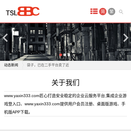
首
简
繁
页
产
品
中
收藏奶茶包装火了，有人花2万多买奶茶，收藏上千个
动态新闻
袋子，已在二手平台卖了近
心
佳龙科技取得缝包机相关专利，多维度调节适配不同包
收藏奶茶包装火了，有人花2万多买奶茶，收藏上千个
关于我们
铝
装袋生产需求
袋子，已在二手平台卖了近
梅雨重回，上海本周每天都下雨！最近除湿袋卖疯了，
佳龙科技取得缝包机相关专利，多维度调节适配不同包
箔
www.yaxin333.com匠心打造安全稳定的企业云服务平台,集成企业游
真的有用吗？
装袋生产需求
戏登入口、www.yaxin333.com提供用户会员注册、桌面版游戏、手
袋
上门守护“粮袋子”丨人保财险六盘水钟山支公司把农险
梅雨重回，上海本周每天都下雨！最近除湿袋卖疯了，
机版APP下载。
保障服务送到田间地头
真的有用吗？
屏
雪糕包装袋长17厘米实物仅约6厘米，部分冷饮食品包
上门守护“粮袋子”丨人保财险六盘水钟山支公司把农险