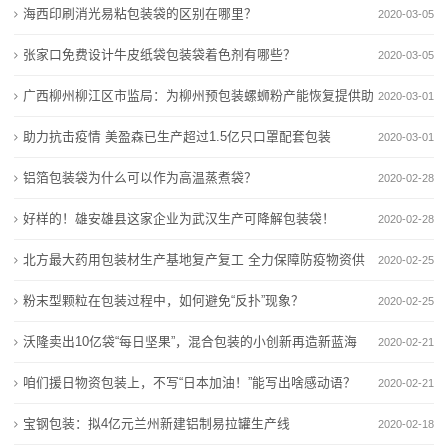
海西印刷消光易粘包装袋的区别在哪里？
2020-03-05
业
张家口免费设计牛皮纸袋包装袋着色剂有哪些？
2020-03-05
动
广西柳州柳江区市监局：为柳州预包装螺蛳粉产能恢复提供助
2020-03-01
态
力
助力抗击疫情 美盈森已生产超过1.5亿只口罩配套包装
2020-03-01
联
铝箔包装袋为什么可以作为高温蒸煮袋？
2020-02-28
系
好样的！雄安雄县这家企业为武汉生产可降解包装袋！
2020-02-28
我
北方最大药用包装材生产基地复产复工 全力保障防疫物资供
2020-02-25
们
应
粉末型颗粒在包装过程中，如何避免“反扑”现象？
2020-02-25
关
沃隆卖出10亿袋“每日坚果”，混合包装的小创新再造新蓝海
2020-02-21
于
咱们援日物资包装上，不写“日本加油！”能写出啥感动语？
2020-02-21
我
宝钢包装：拟4亿元兰州新建铝制易拉罐生产线
2020-02-18
们