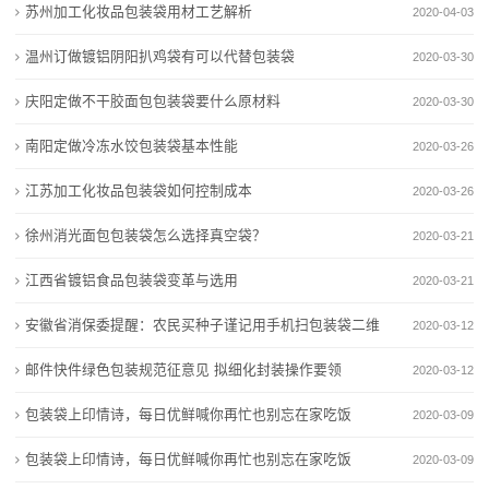
蔽
苏州加工化妆品包装袋用材工艺解析
2020-04-03
装“美颜”过度与实物不符
保障服务送到田间地头
袋
上海每日需1800袋血液保障医疗安全 无偿献血科普释
雪糕包装袋长17厘米实物仅约6厘米，部分冷饮食品包
温州订做镀铝阴阳扒鸡袋有可以代替包装袋
2020-03-30
疑
装“美颜”过度与实物不符
新
庆阳定做不干胶面包包装袋要什么原材料
2020-03-30
日本再次发生熊袭人事件 致4人受伤
上海每日需1800袋血液保障医疗安全 无偿献血科普释
闻
南阳定做冷冻水饺包装袋基本性能
裕安区三向发力守好“米袋子”
疑
2020-03-26
南通虹西社区：手绘廉洁帆布袋，清风拂润社区
日本再次发生熊袭人事件 致4人受伤
动
江苏加工化妆品包装袋如何控制成本
2020-03-26
“袋袋相传”传递邻里温情
裕安区三向发力守好“米袋子”
态
徐州消光面包包装袋怎么选择真空袋？
2020-03-21
南通虹西社区：手绘廉洁帆布袋，清风拂润社区
“袋袋相传”传递邻里温情
公
江西省镀铝食品包装袋变革与选用
2020-03-21
安徽省消保委提醒：农民买种子谨记用手机扫包装袋二维
司
2020-03-12
码
邮件快件绿色包装规范征意见 拟细化封装操作要领
动
2020-03-12
包装袋上印情诗，每日优鲜喊你再忙也别忘在家吃饭
2020-03-09
态
包装袋上印情诗，每日优鲜喊你再忙也别忘在家吃饭
2020-03-09
行