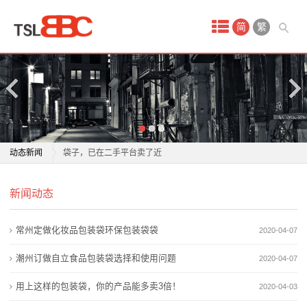
首
简
繁
页
产
品
中
收藏奶茶包装火了，有人花2万多买奶茶，收藏上千个
动态新闻
袋子，已在二手平台卖了近
心
佳龙科技取得缝包机相关专利，多维度调节适配不同包
收藏奶茶包装火了，有人花2万多买奶茶，收藏上千个
铝
新闻动态
装袋生产需求
袋子，已在二手平台卖了近
梅雨重回，上海本周每天都下雨！最近除湿袋卖疯了，
佳龙科技取得缝包机相关专利，多维度调节适配不同包
箔
常州定做化妆品包装袋环保包装袋袋
2020-04-07
真的有用吗？
装袋生产需求
袋
上门守护“粮袋子”丨人保财险六盘水钟山支公司把农险
梅雨重回，上海本周每天都下雨！最近除湿袋卖疯了，
潮州订做自立食品包装袋选择和使用问题
2020-04-07
保障服务送到田间地头
真的有用吗？
屏
用上这样的包装袋，你的产品能多卖3倍！
2020-04-03
雪糕包装袋长17厘米实物仅约6厘米，部分冷饮食品包
上门守护“粮袋子”丨人保财险六盘水钟山支公司把农险